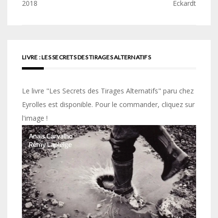
de
2018
Eckardt
l’article
LIVRE : LES SECRETS DES TIRAGES ALTERNATIFS
Le livre "Les Secrets des Tirages Alternatifs" paru chez
Eyrolles est disponible. Pour le commander, cliquez sur
l'image !