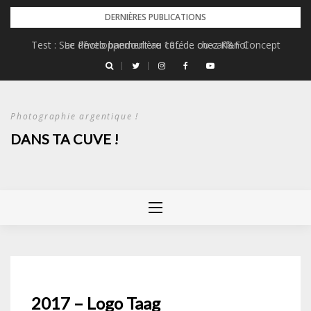
Skip
DERNIÈRES PUBLICATIONS
to
Test : Sac Photo bandoulière 10L de chez K&F Concept
Le développement au café … ou caffenol
content
Photographie argentique !
DANS TA CUVE !
2017 – Logo Taag