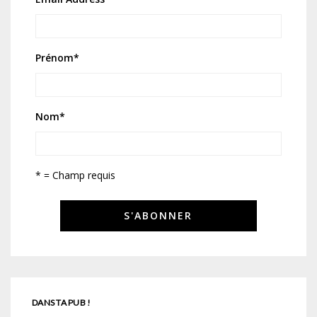
Prénom
*
Nom
*
* = Champ requis
DANS TA PUB !