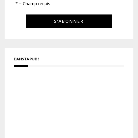
* = Champ requis
DANS TA PUB !