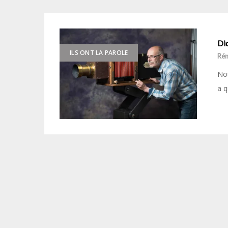
Di
ILS ONT LA PAROLE
Ré
Nou
a q