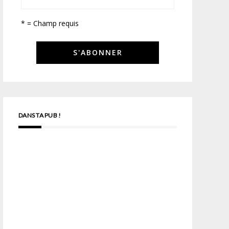
* = Champ requis
DANS TA PUB !