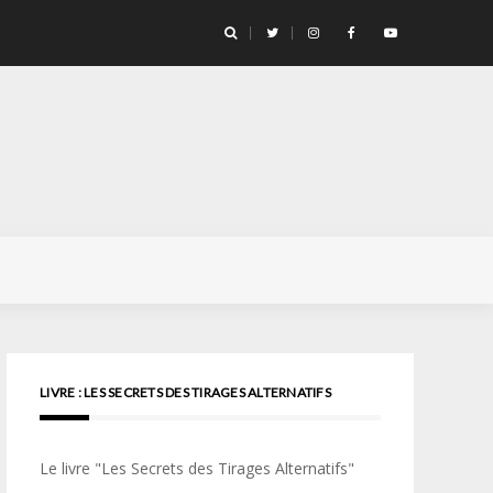
llicule Santa Color 100
LIVRE : LES SECRETS DES TIRAGES ALTERNATIFS
Le livre "Les Secrets des Tirages Alternatifs"