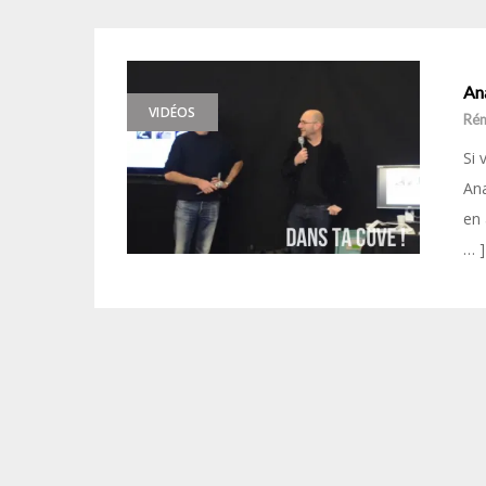
Ana
VIDÉOS
Ré
Si 
Ana
en 
… ]