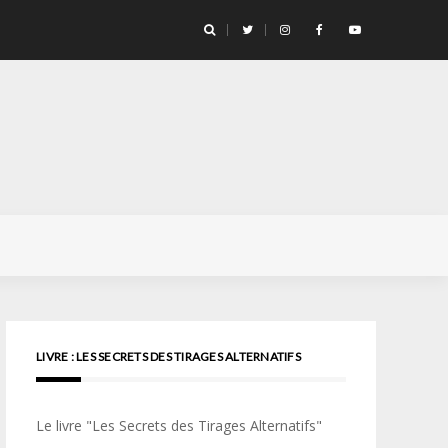
llicule Santa Color 100
LIVRE : LES SECRETS DES TIRAGES ALTERNATIFS
Le livre "Les Secrets des Tirages Alternatifs"