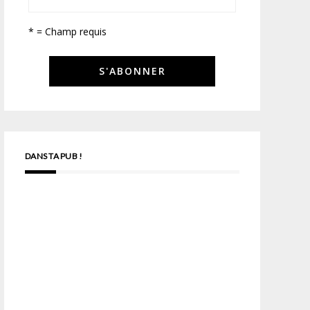
* = Champ requis
DANS TA PUB !