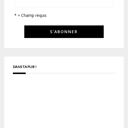
* = Champ requis
DANS TA PUB !