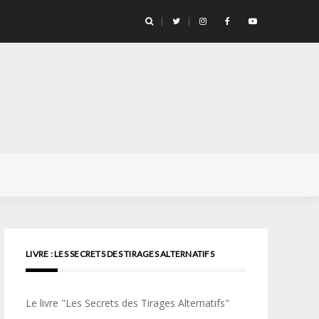
llicule Santa Color 100
LIVRE : LES SECRETS DES TIRAGES ALTERNATIFS
Le livre "Les Secrets des Tirages Alternatifs"