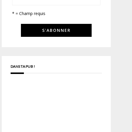
* = Champ requis
DANS TA PUB !