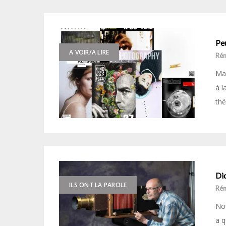
Peu
A VOIR/A LIRE
Ré
Mai
à l
thé
Di
ILS ONT LA PAROLE
Ré
Nou
a q