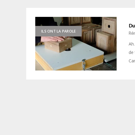
Du 
ILS ONT LA PAROLE
Ré
Ah…
de 
Cam