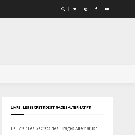
llicule Santa Color 100
LIVRE : LES SECRETS DES TIRAGES ALTERNATIFS
Le livre "Les Secrets des Tirages Alternatifs"