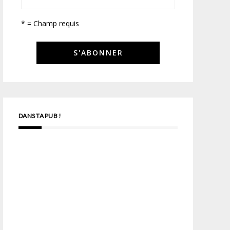
* = Champ requis
DANS TA PUB !