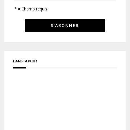
* = Champ requis
DANS TA PUB !