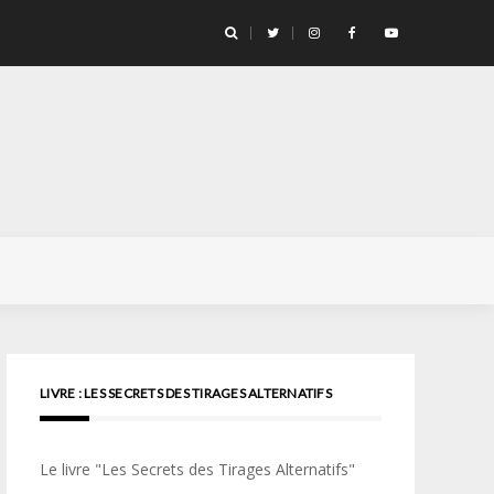
llicule Santa Color 100
LIVRE : LES SECRETS DES TIRAGES ALTERNATIFS
Le livre "Les Secrets des Tirages Alternatifs"