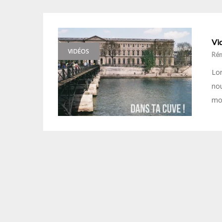
Vi
VIDÉOS
Ré
Lor
nou
mon