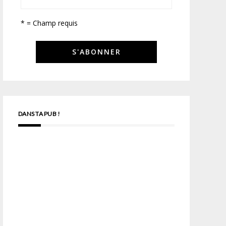
* = Champ requis
DANS TA PUB !