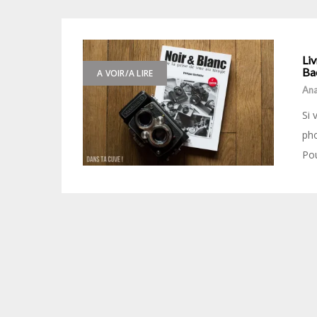
Liv
Ba
A VOIR/A LIRE
Ana
Si 
pho
Pou