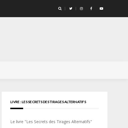
llicule Santa Color 100
LIVRE : LES SECRETS DES TIRAGES ALTERNATIFS
Le livre "Les Secrets des Tirages Alternatifs"