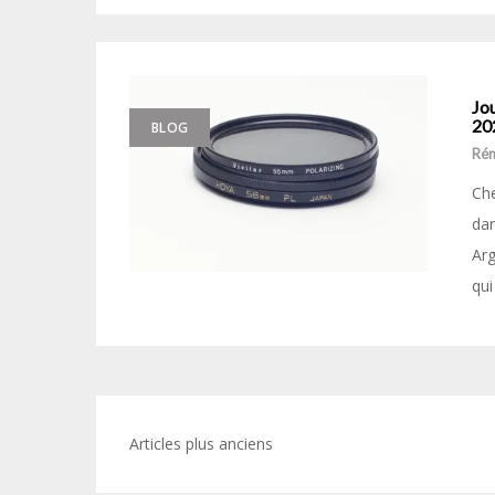
Jou
20
BLOG
Ré
Che
dan
Arg
qui
Navigation
Articles plus anciens
des