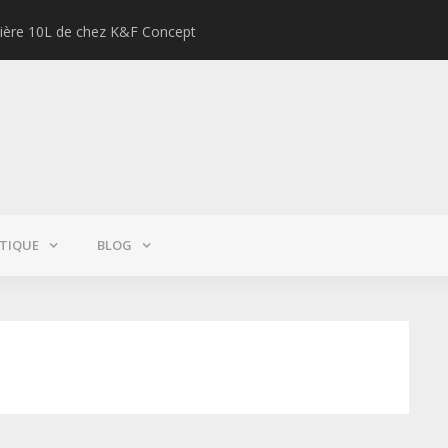
lière 10L de chez K&F Concept
Test : Pe
TIQUE
BLOG