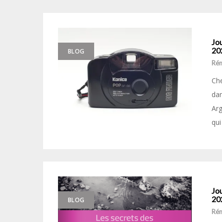
Jou
20
BLOG
Ré
Che
dan
Arg
qui
Jou
20
BLOG
Ré