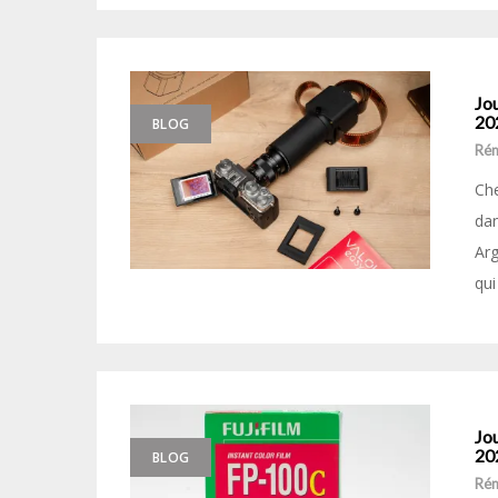
Jou
20
BLOG
Ré
Che
dan
Arg
qui
Jou
20
BLOG
Ré