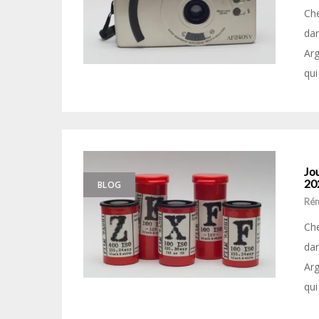
Che
dan
Arg
qui
Jou
20
BLOG
Ré
Che
dan
Arg
qui