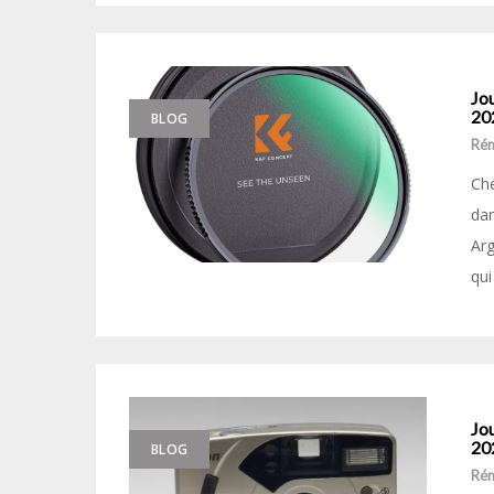
Jou
20
BLOG
Ré
Che
dan
Arg
qui
Jou
20
BLOG
Ré