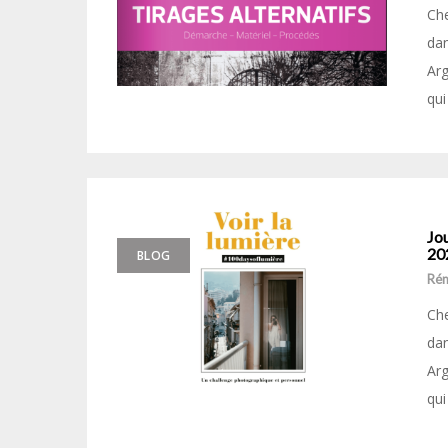
Che
dan
Arg
qui
Jou
20
BLOG
Ré
Che
dan
Arg
qui