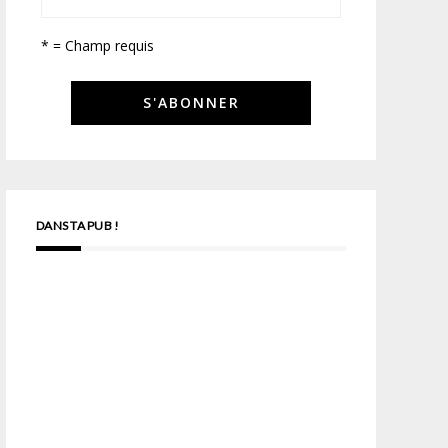
* = Champ requis
DANS TA PUB !