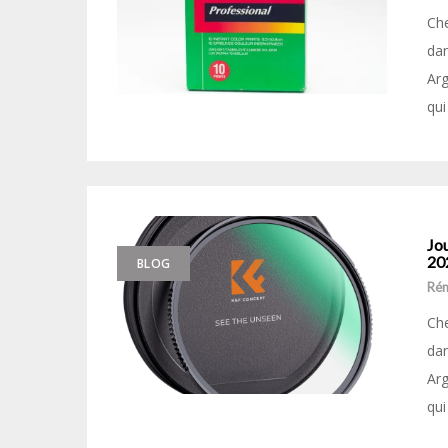
Che
dan
Arg
qui
Jou
20
BLOG
Ré
Che
dan
Arg
qui